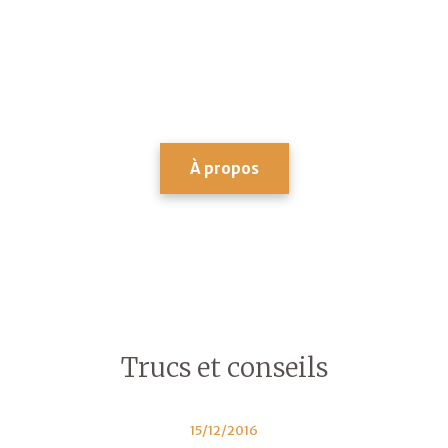
particulier,
Marcel Lavallière
Paysagiste
vous accompagne dans la
mise en valeur de l’environnement
extérieur de votre propriété et vous
aide à maintenir de manière durable
votre patrimoine horticole.
À propos
Trucs et conseils
15/12/2016